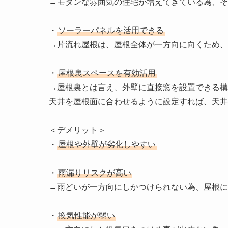
→モダンな雰囲気の住宅が増えてきている為、そ
・
ソーラーパネルを活用できる
→片流れ屋根は、屋根全体が一方向に向くため、
・
屋根裏スペースを有効活用
→屋根裏とは言え、外壁に直接窓を設置できる構
天井を屋根面に合わせるように設定すれば、天井
＜デメリット＞

・
屋根や外壁が劣化しやすい
・
雨漏りリスクが高い
→雨どいが一方向にしかつけられない為、屋根に
・
換気性能が弱い